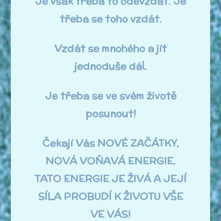
Je však třeba to odevzdat. Je
třeba se toho vzdát.
Vzdát se mnohého a jít
jednoduše dál.
Je třeba se ve svém životě
posunout!
Čekají Vás NOVÉ ZAČÁTKY,
NOVÁ VOŇAVÁ ENERGIE.
TATO ENERGIE JE ŽIVÁ A JEJÍ
SÍLA PROBUDÍ K ŽIVOTU VŠE
VE VÁS!