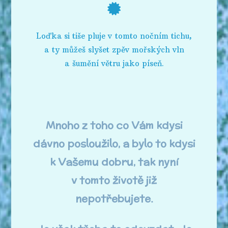
Loďka si tiše pluje v tomto nočním tichu,
a ty můžeš slyšet zpěv mořských vln
a šumění větru jako píseň.
Mnoho z toho co Vám kdysi
dávno posloužilo, a bylo to kdysi
k Vašemu dobru, tak nyní
v tomto životě již
nepotřebujete.