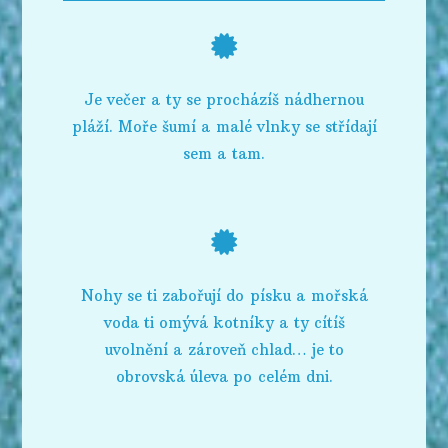
Je večer a ty se procházíš nádhernou
pláží. Moře šumí a malé vlnky se střídají
sem a tam.
Nohy se ti zabořují do písku a mořská
voda ti omývá kotníky a ty cítíš
uvolnění a zároveň chlad… je to
obrovská úleva po celém dni.