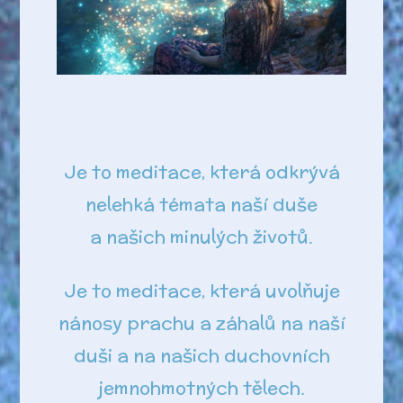
Je to meditace, která odkrývá
nelehká témata naší duše
a našich minulých životů.
Je to meditace, která uvolňuje
nánosy prachu a záhalů na naší
duši a na našich duchovních
jemnohmotných tělech.