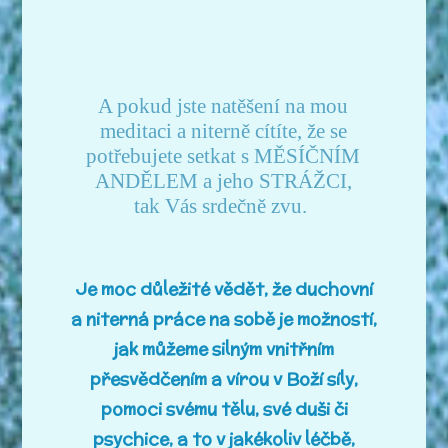
A pokud jste natěšení na mou
meditaci a niterně cítíte, že se
potřebujete setkat s MĚSÍČNÍM
ANDĚLEM a jeho STRÁŽCI,
tak Vás srdečně zvu.
Je moc důležité vědět, že duchovní
a niterná práce na sobě je možností,
jak můžeme silným vnitřním
přesvědčením a vírou v Boží síly,
pomoci svému tělu, své duši či
psychice, a to v jakékoliv léčbě,