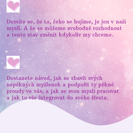
Dozvíte se, že to, čeho se bojíme, je jen v naší
mysli. A že se můžeme svobodně rozhodnout
a tento stav změnit kdykoliv my chceme.
Dostanete návod, jak se zbavit svých
nepěkných myšlenek a podpořit ty pěkné
proudy ve vás, a jak se svou myslí pracovat
a jak to vše integrovat do svého života.