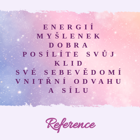
ENERGIÍ
MYŠLENEK
DOBRA
POSÍLÍTE SVŮJ
KLID
SVÉ SEBEVĚDOMÍ
VNITŘNÍ ODVAHU
A SÍLU
Reference