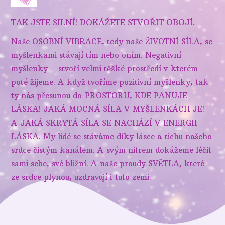
TAK JSTE SILNÍ! DOKÁŽETE STVOŘIT OBOJÍ.
Naše OSOBNÍ VIBRACE, tedy naše ŽIVOTNÍ SÍLA, se
myšlenkami stávají tím nebo oním. Negativní
myšlenky – stvoří velmi těžké prostředí v kterém
poté žijeme. A když tvoříme pozitivní myšlenky, tak
ty nás přesunou do PROSTORU, KDE PANUJE
LÁSKA! JAKÁ MOCNÁ SÍLA V MYŠLENKÁCH JE!
A JAKÁ SKRYTÁ SÍLA SE NACHÁZÍ V ENERGII
LÁSKA. My lidé se stáváme díky lásce a tichu našeho
srdce čistým kanálem. A svým nitrem dokážeme léčit
sami sebe, své bližní. A naše proudy SVĚTLA, které
ze srdce plynou, uzdravují i tuto zemi.