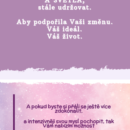
A SVĚTLA,
stále udržovat.
Aby podpořila Vaši změnu.
Váš ideál.
Váš život.
A pokud byste si přáli se ještě více
zdokonalit,
a intenzivněji
svou mysl pochopit, tak
Vám nabízím možnost