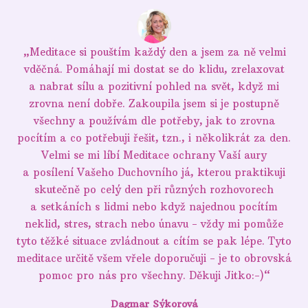
„Meditace si pouštím každý den a jsem za ně velmi
vděčná. Pomáhají mi dostat se do klidu, zrelaxovat
a nabrat sílu a pozitivní pohled na svět, když mi
zrovna není dobře. Zakoupila jsem si je postupně
všechny a používám dle potřeby, jak to zrovna
pocítím a co potřebuji řešit, tzn., i několikrát za den.
Velmi se mi líbí Meditace ochrany Vaší aury
a posílení Vašeho Duchovního já, kterou praktikuji
skutečně po celý den při různých rozhovorech
a setkáních s lidmi nebo když najednou pocítím
neklid, stres, strach nebo únavu - vždy mi pomůže
tyto těžké situace zvládnout a cítím se pak lépe. Tyto
meditace určitě všem vřele doporučuji - je to obrovská
pomoc pro nás pro všechny. Děkuji Jitko:-)“
Dagmar Sýkorová