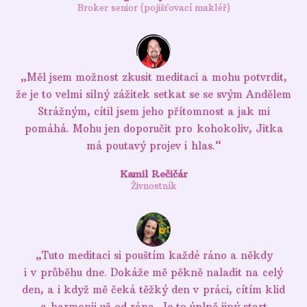
Broker senior (pojišťovací makléř)
„Měl jsem možnost zkusit meditaci a mohu potvrdit,
že je to velmi silný zážitek setkat se se svým Andělem
Strážným, cítil jsem jeho přítomnost a jak mi
pomáhá. Mohu jen doporučit pro kohokoliv, Jitka
má poutavý projev i hlas.“
Kamil Rečičár
Živnostník
„Tuto meditaci si pouštím každé ráno a někdy
i v průběhu dne. Dokáže mě pěkně naladit na celý
den, a i když mě čeká těžký den v práci, cítím klid
a harmonii už od rána. Je to úplně jiný start