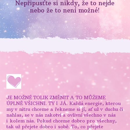
Nepřipusťte si nikdy, že to nejde
nebo že to není možné!
JE MOŽNÉ TOLIK ZMĚNIT A TO MŮŽEME
ÚPLNĚ VŠICHNI. TY I JÁ. Každá energie, kterou
my v nitru chceme a řekneme si jí, ať už v duchu či
nahlas, se v nás zakotví a ovlivní všechno v nás
i kolem nás. Pokud chceme dobro pro všechny,
tak už přejete dobro i sobě. To, co přejete