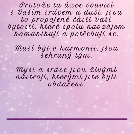
Protože ta úzce souvisí
s Vaším srdcem a duší, jsou
to propojené části Vaší
bytosti, které spolu navzájem
komunikují a potřebují se.
Musí být v harmonii, jsou
sehraný tým.
Mysl a srdce jsou živými
nástroji, kterými jste byli
obdařeni.