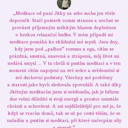
„Meditace od paní Jitky za sebe mohu jen vřele
doporučit. Stačí postavit rozum stranou a nechat se
provázet příjemným měkkým hlasem doplněnou
o hezkou relaxační hudbu. V mém případě mi
meditace pomáhá ke zklidnění mé mysli. Jsou dny,
kdy jsem pod „palbou“ rozumu a ega, cítím se
prázdná, smutná, unavená a ztrápená, můj život mi
nedává smysl … V tu chvíli si pustím meditaci a v ten
moment cítím napojení na své srdce a uvědomění si
své duchovní podstaty. Všechny mé problémy
a starosti jako bych sledovala zpovzdálí. A také díky
Jitčiným meditacím jsem si uvědomila, jak je během
dne velmi důležité si svoji energii a prostor neustále
chránit a uchovávat. A asi nejdůležitější pro mě je, že
když se vracím domů, tak se už po cestě těším, že se
naladím a pustím si meditaci, při které načerpám síly
a energii.“