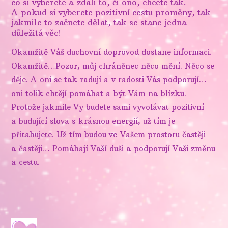
co si vyberete a zdali to, či ono, chcete tak.
A pokud si vyberete pozitivní cestu proměny, tak
jakmile to začnete dělat, tak se stane jedna
důležitá věc!
Okamžitě Váš duchovní doprovod dostane informaci.
Okamžitě…Pozor, můj chráněnec něco mění. Něco se
děje. A oni se tak radují a v radosti Vás podporují…
oni tolik chtějí pomáhat a být Vám na blízku.
Protože jakmile Vy budete sami vyvolávat pozitivní
a budující slova s krásnou energií, už tím je
přitahujete. Už tím budou ve Vašem prostoru častěji
a častěji… Pomáhají Vaší duši a podporují Vaši změnu
a cestu.