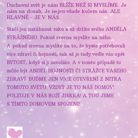
Duchovní svět je nám BLÍŽE NEŽ SI MYSLÍME. Je
nám na dosah. Je nejen všude kolem nás. ALE
HLAVNĚ - JE V NÁS.
Stačí jen natáhnout ruku a už držíte svého ANDĚLA
STRÁŽNÉHO. Pokud zrovna myslíte na něho.
A pokud zrovna myslíte na to, že byste potřebovali
více zdraví či hojnosti, tak už je tady vedle vás opět
BYTOST, když si ji zavoláte. A v tomto případě to
může být ANDĚL HOJNOSTI ČI STRÁŽCE VAŠEHO
ZDRAVÍ. BUĎME JEN VÍCE OTEVŘENÍ Z NITRA
TOMUTO SVĚTU. VŽDYŤ JE TO NÁŠ DOMOV!
PULZUJE V NÁS BOŽÍ JISKRA! A TOU JSME
S TÍMTO DOMOVEM SPOJENI!