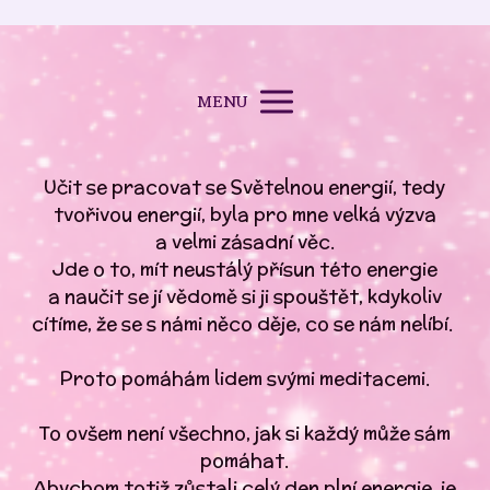
MENU
Učit se pracovat se Světelnou energií, tedy
tvořivou energií, byla pro mne velká výzva
a velmi zásadní věc.
Jde o to, mít neustálý přísun této energie
a naučit se jí vědomě si ji spouštět, kdykoliv
cítíme, že se s námi něco děje, co se nám nelíbí.
Proto pomáhám lidem svými meditacemi.
To ovšem není všechno, jak si každý může sám
pomáhat.
Abychom totiž zůstali celý den plní energie, je