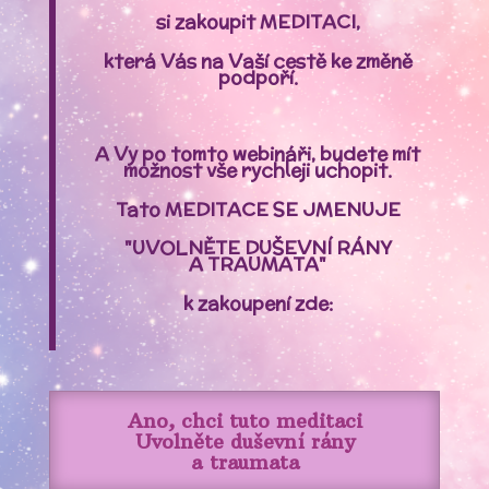
si zakoupit
MEDITACI,
která Vás na Vaší cestě ke změně
podpoří.
A Vy po tomto webináři, budete mít
možnost vše rychleji uchopit.
Tato MEDITACE SE JMENUJE
"UVOLNĚTE DUŠEVNÍ RÁNY
A TRAUMATA"
k zakoupení zde:
Ano, chci tuto meditaci
Uvolněte duševní rány
a traumata